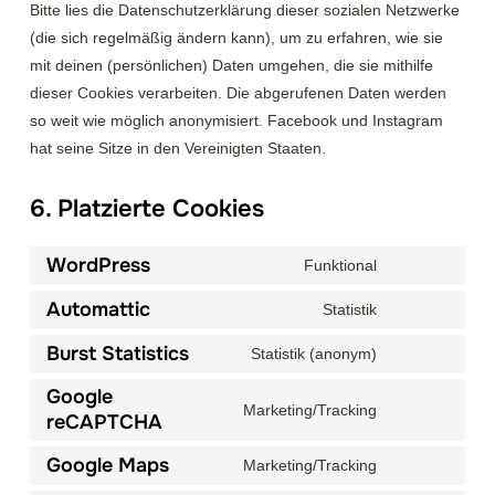
Bitte lies die Datenschutzerklärung dieser sozialen Netzwerke
(die sich regelmäßig ändern kann), um zu erfahren, wie sie
mit deinen (persönlichen) Daten umgehen, die sie mithilfe
dieser Cookies verarbeiten. Die abgerufenen Daten werden
so weit wie möglich anonymisiert. Facebook und Instagram
hat seine Sitze in den Vereinigten Staaten.
6. Platzierte Cookies
WordPress
Funktional
Consent
to
Automattic
Statistik
Consent
service
to
Burst Statistics
Statistik (anonym)
wordpress
Consent
service
to
Google
automattic
Marketing/Tracking
reCAPTCHA
service
Consent
burst-
to
Google Maps
Marketing/Tracking
statistics
service
Consent