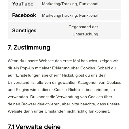
google-
to
YouTube
Marketing/Tracking, Funktional
Consent
recaptcha
service
to
Facebook
Marketing/Tracking, Funktional
google-
Consent
service
maps
to
Gegenstand der
youtube
Sonstiges
service
Consent
Untersuchung
facebook
to
7. Zustimmung
service
sonstiges
Wenn du unsere Website das erste Mal besuchst, zeigen wir
dir ein Pop-Up mit einer Erklärung über Cookies. Sobald du
auf "Einstellungen speichern" klickst, gibst du uns dein
Einverständnis, alle von dir gewählten Kategorien von Cookies
und Plugins wie in dieser Cookie-Richtlinie beschrieben, zu
verwenden. Du kannst die Verwendung von Cookies über
deinen Browser deaktivieren, aber bitte beachte, dass unsere
Website dann unter Umständen nicht richtig funktioniert.
7.1 Verwalte deine